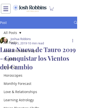
Post
All Posts
Joshua Robbins
All Posts
May 5, 2019
10 min read
Luna Nueva de Tauro 2019
Love & Relationships
- Conquistar los Vientos
English
del Cambio
Español
Horoscopes
Monthly Forecast
Love & Relationships
Learning Astrology